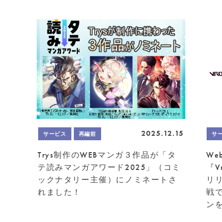
2025.12.15
サービス
再編前
サ
Trys制作のWEBマンガ３作品が「タ
W
テ読みマンガアワード2025」（コミ
『V
ックナタリー主催）にノミネートさ
リ
れました！
戦
ン