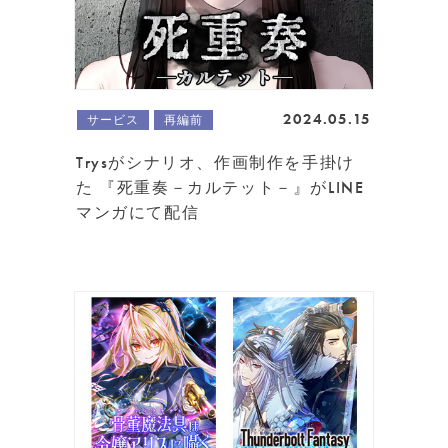
2024.05.15
サービス
再編前
Trysがシナリオ、作画制作を手掛け
た 『死重奏－カルテット－』がLINE
マンガにて配信