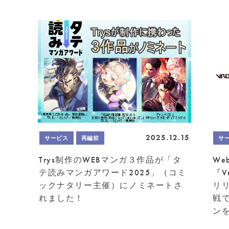
2025.12.15
サービス
再編前
サ
Trys制作のWEBマンガ３作品が「タ
W
テ読みマンガアワード2025」（コミ
『V
ックナタリー主催）にノミネートさ
リ
れました！
戦
ン